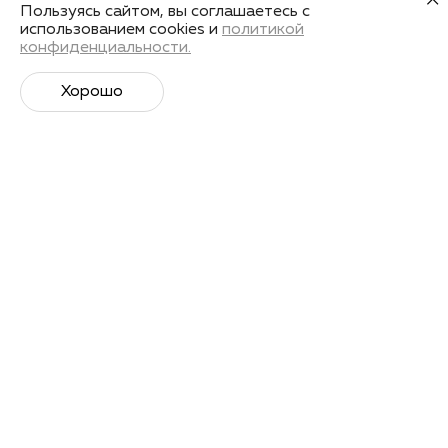
Пользуясь сайтом, вы соглашаетесь с
использованием cookies и
политикой
конфиденциальности.
Хорошо
Супер­спортивная рассылка
Советы профессионалов, анонсы событий и
познавательные материалы.
Подписаться
Я даю
согласие на обработку своих персональных